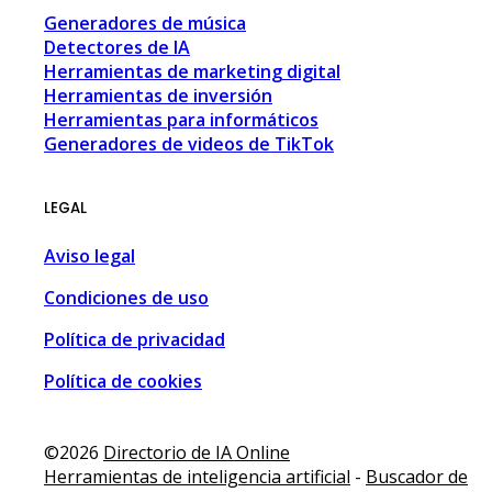
Generadores de música
Detectores de IA
Herramientas de marketing digital
Herramientas de inversión
Herramientas para informáticos
Generadores de videos de TikTok
LEGAL
Aviso legal
Condiciones de uso
Política de privacidad
Política de cookies
ping guide • Malaga, Spain • MalagaSpain.es
,
100 Coches
,
3
©2026
Directorio de IA Online
Herramientas de inteligencia artificial
-
Buscador de