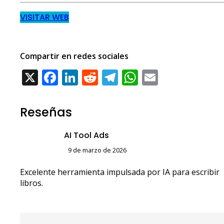
VISITAR WEB
Compartir en redes sociales
X
F
Li
R
T
W
E
ac
n
e
el
h
m
e
k
d
e
at
ai
Reseñas
b
e
di
gr
s
l
AI Tool Ads
o
dI
t
a
A
9 de marzo de 2026
o
n
m
p
k
p
Excelente herramienta impulsada por IA para escribir
libros.